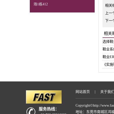
场1栋412
相关
上一
下一
相关
选择鞋
鞋业系
鞋业E
《实施
网站首页
|
关于我
Copyright©
http://www.fa
服务热线：
地址：东莞市南城区鸿福