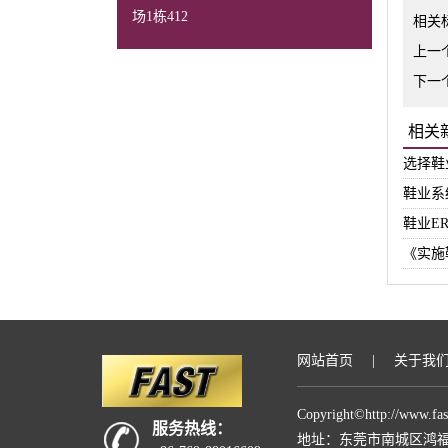
场1栋412
相关
上一
下一
相关
选择鞋
鞋业系
鞋业E
《实施
网站首页
|
关于我
Copyright©
http://www.fa
服务热线：
地址：东莞市南城区鸿福